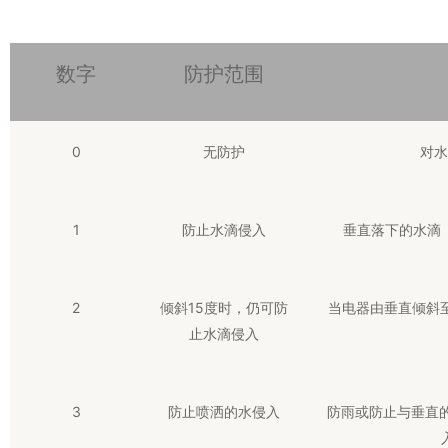
数字
防护范围
0
无防护
对水
1
防止水滴侵入
垂直落下的水滴
2
倾斜15度时，仍可防
当电器由垂直倾斜
止水滴侵入
3
防止喷洒的水侵入
防雨或防止与垂直