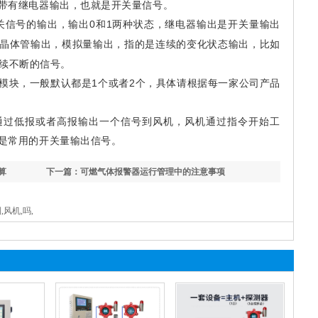
带有继电器输出，也就是开关量信号。
继电器输出
开关量输出
开关信号的输出，输出0和1两种状态，
是
模拟量输出
晶体管输出，
，指的是连续的变化状态输出，比如
连续不断的信号。
模块，一般默认都是1个或者2个，具体请根据每一家公司产品
通过低报或者高报输出一个信号到风机，风机通过指令开始工
是常用的开关量输出信号。
算
下一篇：可燃气体报警器运行管理中的注意事项
,风机,吗,