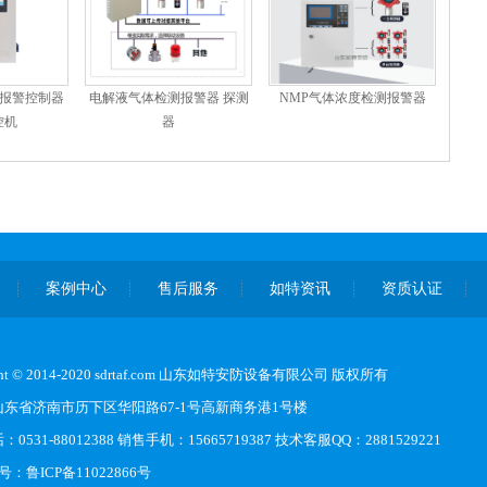
体报警控制器
电解液气体检测报警器 探测
NMP气体浓度检测报警器
控机
器
案例中心
售后服务
如特资讯
资质认证
ight © 2014-2020 sdrtaf.com 山东如特安防设备有限公司 版权所有
东省济南市历下区华阳路67-1号高新商务港1号楼
0531-88012388 销售手机：15665719387 技术客服QQ：2881529221
案号：
鲁ICP备11022866号