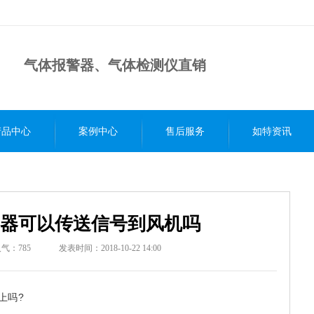
气体报警器、气体检测仪直销
产品中心
案例中心
售后服务
如特资讯
器可以传送信号到风机吗
人气：
785
发表时间：2018-10-22 14:00
上吗?