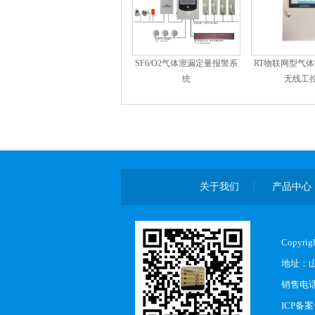
SF6/O2气体泄漏定量报警系
RT物联网型气
统
无线工
关于我们
产品中心
Copyr
地址：山
销售电话：
ICP备